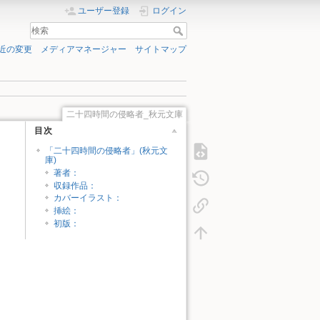
ユーザー登録
ログイン
近の変更
メディアマネージャー
サイトマップ
二十四時間の侵略者_秋元文庫
目次
「二十四時間の侵略者」(秋元文
庫)
著者：
収録作品：
カバーイラスト：
挿絵：
初版：