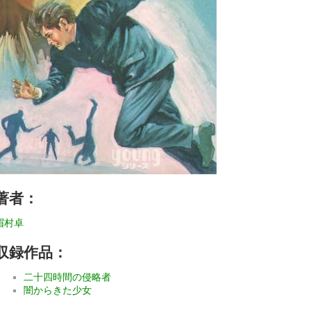
著者：
眉村卓
収録作品：
二十四時間の侵略者
闇からきた少女