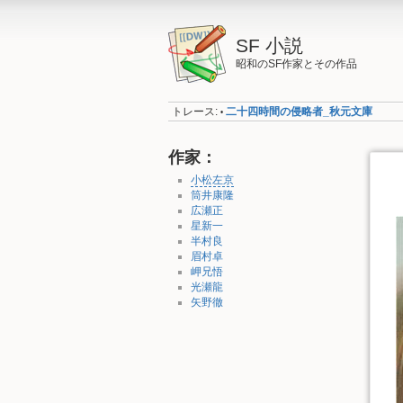
SF 小説
昭和のSF作家とその作品
トレース:
二十四時間の侵略者_秋元文庫
•
作家：
小松左京
筒井康隆
広瀬正
星新一
半村良
眉村卓
岬兄悟
光瀬龍
矢野徹