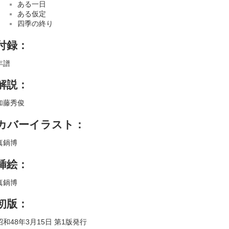
ある一日
ある仮定
四季の終り
付録：
年譜
解説：
加藤秀俊
カバーイラスト：
真鍋博
挿絵：
真鍋博
初版：
昭和48年3月15日 第1版発行