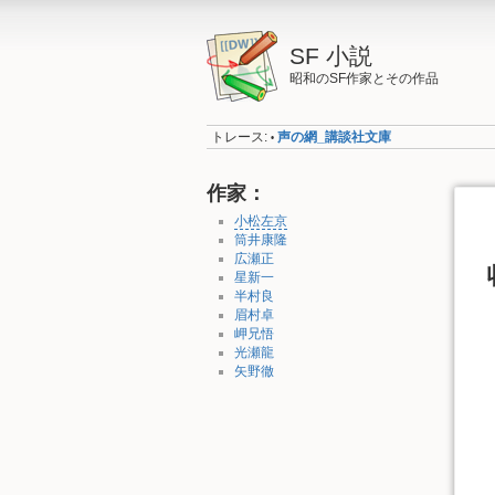
SF 小説
昭和のSF作家とその作品
トレース:
声の網_講談社文庫
•
作家：
小松左京
筒井康隆
広瀬正
星新一
半村良
眉村卓
岬兄悟
光瀬龍
矢野徹