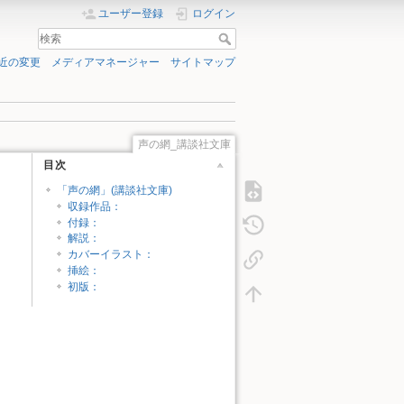
ユーザー登録
ログイン
近の変更
メディアマネージャー
サイトマップ
声の網_講談社文庫
目次
「声の網」(講談社文庫)
収録作品：
付録：
解説：
カバーイラスト：
挿絵：
初版：