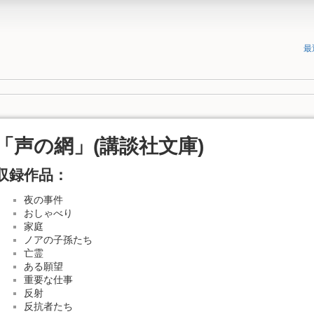
最
「声の網」(講談社文庫)
収録作品：
夜の事件
おしゃべり
家庭
ノアの子孫たち
亡霊
ある願望
重要な仕事
反射
反抗者たち